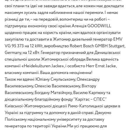
свої плани та ідеї не завжди вдається, але кожен має докладати
максимум зусиль задля наближення нашої перемоги. І немає
різниці де ти, – на передовій, волонтериш чи на роботі –
підтримуєш економіку своєї країни.Агенція GOODWILL
щоденно працює на користь країни, нам вдалося організувати
закупівлю та доставити в Житомир дизельний генератор EMV
VG 95 373 на 12 kWt, виробництво Robert Bosch GMBH Stuttgart,
Germany, на 12 кВт. Генератор призначений для Денишівської
спеціальної школи Житомирської облради.Велика вдячність
компанії «Heidekulturen Jacke», і особисто Herr Ernst Jacke,
власнику компанії. Ваша допомога неоціненна!
Також ми вдячні Юліану Смульському, Олександру
Василевському, Олексію Василевському, Віктору
Василевському, Богдану Матвійчуку, Василю Карпюку та
дієцезіальному благодійному фонду “Карітас – СПЕС”
Київської-Житомирської дієцезії Римо-Католицької церкви в
Україні за підтримку та допомогу в даній справі. Дякуємо
Поліському національному університету за доставку
генератора по території України.Ми усі працюємо для