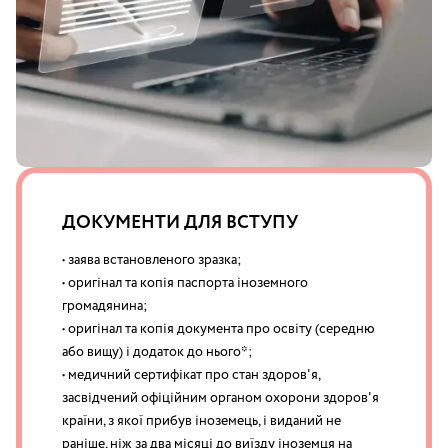
ДОКУМЕНТИ ДЛЯ ВСТУПУ
• заява встановленого зразка;
• оригінал та копія паспорта іноземного
громадянина;
• оригінал та копія документа про освіту (середню
або вищу) і додаток до нього*;
• медичний сертифікат про стан здоров'я,
засвідчений офіційним органом охорони здоров'я
країни, з якої прибув іноземець, і виданий не
раніше, ніж за два місяці до виїзду іноземця на