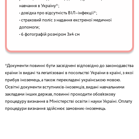
навчання в Україну*;
• довідка про відсутність ВІЛ–інфекції*;
• страховий поліс з надання екстреної медичної
допомоги;
• 6 фотографій розміром 3х4 см
*Документи повинні бути засвідчені відповідно до законодавства
країни їх видачі та легалізовані в посольстві України в країні, з якої
прибув іноземець, а також перекладені українською мовою.
Освітні документи вступників-іноземців, видані навчальними
закладами інших держав, повинні проходити обов’язкову
процедуру визнання в Міністерстві освіти і науки Україні. Оплату
процедури визнання здійснює замовник-іноземець.