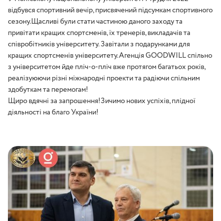
відбувся спортивний вечір, присвячений підсумкам спортивного
сезону.Щасливі були стати частиною даного заходу та
привітати кращих спортсменів, їх тренерів, викладачів та
співробітників університету. Завітали з подарунками для
кращих спортсменів університету.Агенція GOODWILL спільно
з університетом йде пліч-о-пліч вже протягом багатьох років,
реалізуюючи різні міжнародні проекти та радіючи спільним
здобуткам та перемогам!
Щиро вдячні за запрошення!Зичимо нових успіхів, плідної
діяльності на благо України!