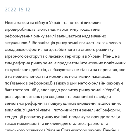
2022-16-12
Незважаючи на війну в Україні та поточні виклики в
агровиробництві, логістиці, маркетингу тощо, тема
реформування ринку землі залишається надзвичайно
актуальною.Лібералізація ринку землі вважається важливою
складовою ефективного, стабільного та сталого розвитку
аграрного сектору та сільських територій в Україні. Менше з
тим, реформа ринку землі є предметом інтенсивних політичних
та суспільних дебатів, які базуються не тільки на перевагах, aле
й на невизначеності та можливих негативних наслідках,
пов’язаних з реформою.В зв’язку з цим метою онлайн-заходу є
багатосторонній діалог щодо розвитку ринку землі в Україні,
розширення знань про соціальні та економічні наслідки
земельної реформи та пошуку шляхів вирішення відповідних
викликів. У центрі уваги – поточний стан земельної реформи,
тенденції розвитку ринку купівлі-продажу та оренди землі, а
також можливості та виклики для сталого аграрного та
сільського розвитку в Україні.Організатори заходу:Лейбніц