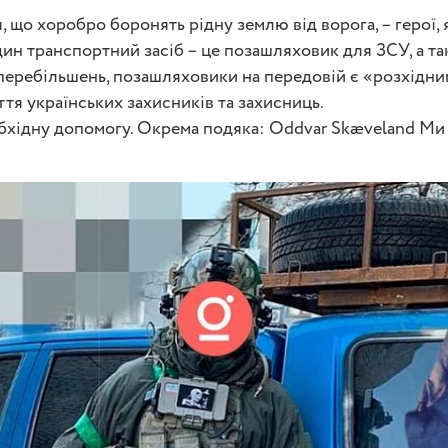
 що хоробро боронять рідну землю від ворога, – герої, 
дин транспортний засіб – це позашляховик для ЗСУ, а т
з перебільшень, позашляховики на передовій є «розхідни
ття українських захисників та захисниць.
обхідну допомогу. Окрема подяка: Oddvar Skæveland М