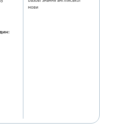
Базові знання англійської
во
мови
один: