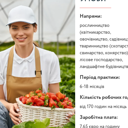
Напрями:
рослинництво
(квітникарство,
овочівництво, садівниц
тваринництво (скотарст
свинарство, конярство)
лісове господарство,
ландшафтне будівницт
Період практики:
6-18 місяців
Кількість робочих г
від 170 годин на місяць
Заробітна плата:
7,65 євро на годину