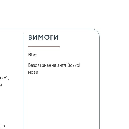
ВИМОГИ
Вік:
Базові знання англійської
мови
тво),
и
ців