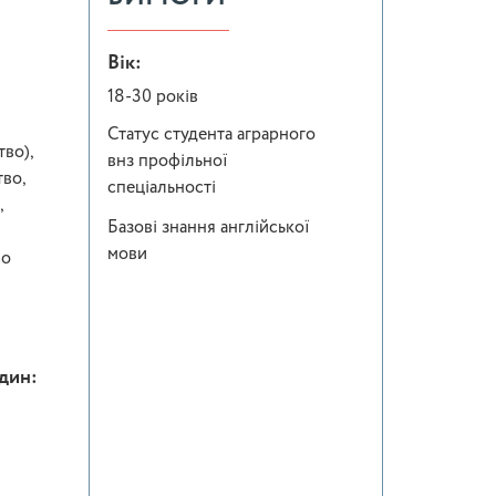
Вік:
18-30 років
Статус студента аграрного
тво),
внз профільної
во,
спеціальності
,
Базові знання англійської
мови
во
один: