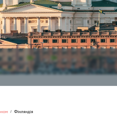
оном
Фінляндія
/