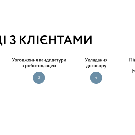
І З КЛІЄНТАМИ
Узгодження кандидатури
Укладання
Пі
з роботодавцем
договору
М
3
4