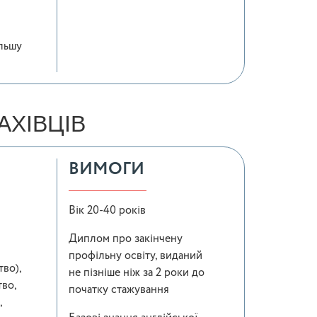
ільшу
ХІВЦІВ
ВИМОГИ
Вік 20-40 років
Диплом про закінчену
профільну освіту, виданий
тво),
не пізніше ніж за 2 роки до
во,
початку стажування
,