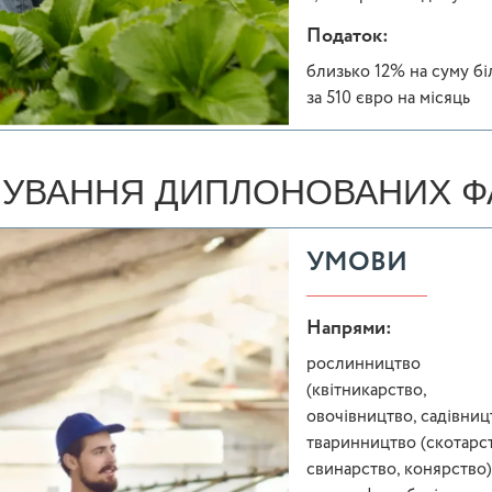
Податок:
близько 12% на суму б
за 510 євро на місяць
УВАННЯ ДИПЛОНОВАНИХ ФА
УМОВИ
Напрями:
рослинництво
(квітникарство,
овочівництво, садівниц
тваринництво (скотарст
свинарство, конярство)