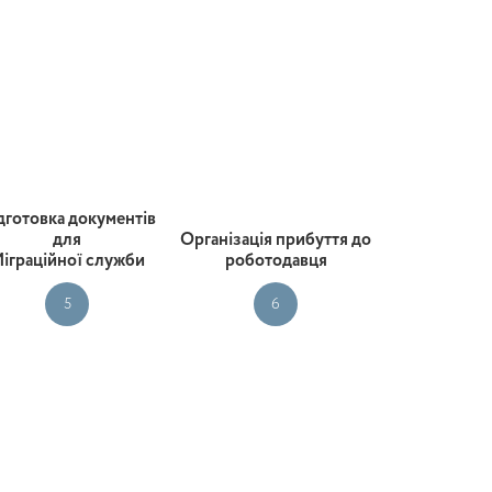
дготовка документів
для
Організація прибуття до
іграційної служби
роботодавця
5
6