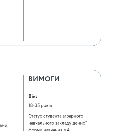
у
ВИМОГИ
Вік:
18-35 років
Статус студента аграрного
навчального закладу денної
ами,
форми навчання з 4