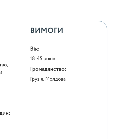
ВИМОГИ
Вік:
18-45 років
тво,
Громадянство:
и
Грузія, Молдова
один: