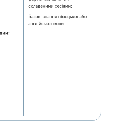
складеними сесіями;
Базові знання німецької або
англійської мови
один:
у