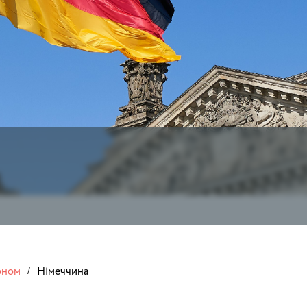
оном
Німеччина
/