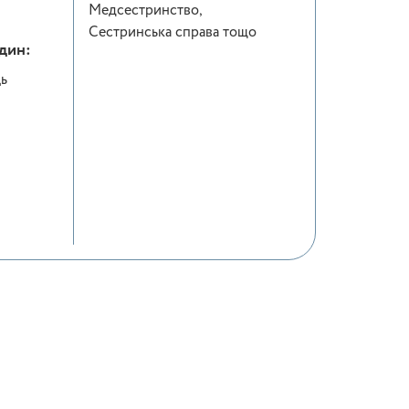
Медсестринство,
Сестринська справа тощо
один:
ць