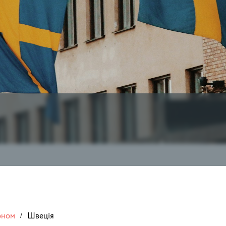
оном
Швеція
/