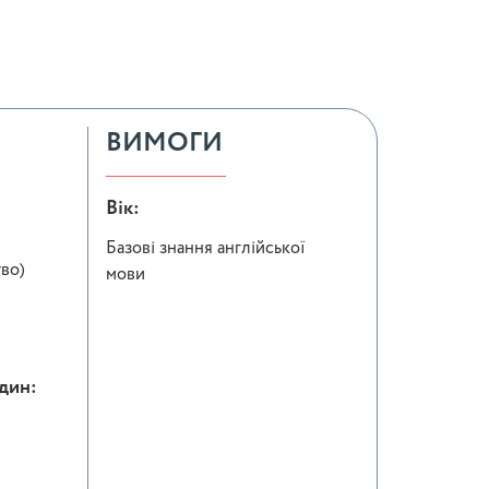
ВИМОГИ
Вік:
Базові знання англійської
тво)
мови
один: