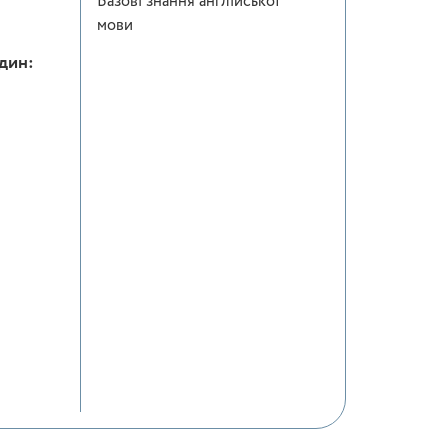
Базові знання англійської
мови
один: