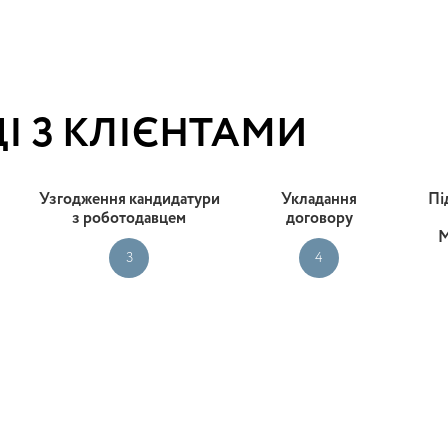
І З КЛІЄНТАМИ
Узгодження кандидатури
Укладання
Пі
з роботодавцем
договору
М
3
4