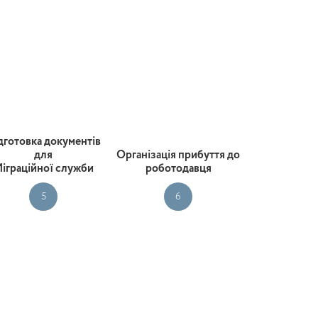
дготовка документів
для
Організація прибуття до
іграційної служби
роботодавця
5
6